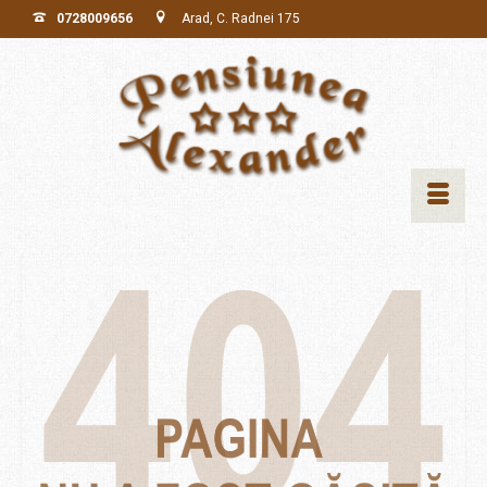
0728009656
Arad, C. Radnei 175