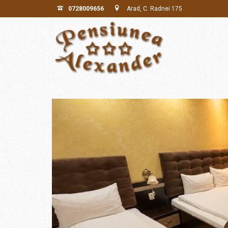
0728009656
Arad, C. Radnei 175