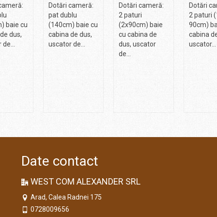
 cameră:
Dotări cameră:
Dotări cameră:
Dotări c
blu
pat dublu
2 paturi
2 paturi 
) baie cu
(140cm) baie cu
(2x90cm) baie
90cm) ba
de dus,
cabina de dus,
cu cabina de
cabina de
 de...
uscator de...
dus, uscator
uscator...
de...
Date contact
WEST COM ALEXANDER SRL
Arad, Calea Radnei 175
0728009656