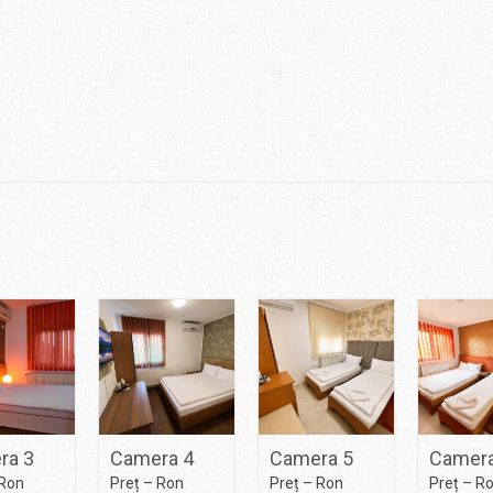
ra 3
Camera 4
Camera 5
Camera
 Ron
Preț – Ron
Preț – Ron
Preț – R