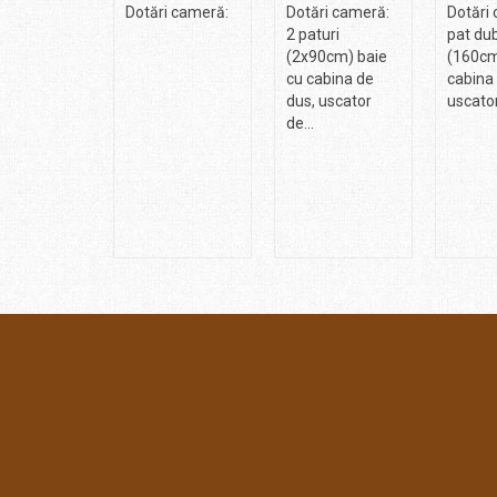
ri cameră:
Dotări cameră:
Dotări cameră:
Dotări
turi (160cm
2 paturi
pat du
cm + 90cm)
(2x90cm) baie
(160cm
cu cabina...
cu cabina de
cabina 
dus, uscator
uscator
de...