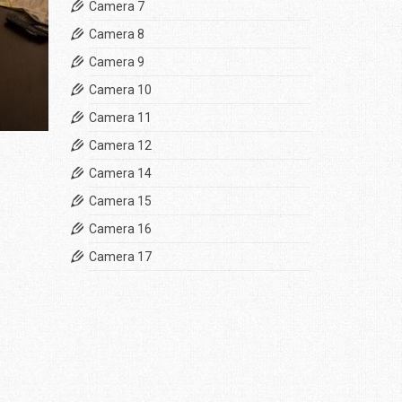
Camera 7
Camera 8
Camera 9
Camera 10
Camera 11
Camera 12
Camera 14
Camera 15
Camera 16
Camera 17